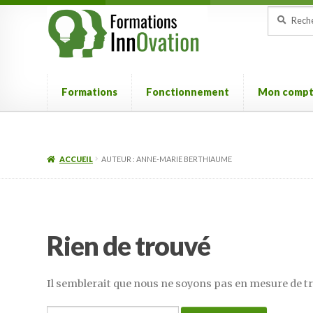
Aller
Aller
Recherche
Recherch
pour :
à
au
la
contenu
navigation
Formations
Fonctionnement
Mon comp
ACCUEIL
AUTEUR : ANNE-MARIE BERTHIAUME
Rien de trouvé
Il semblerait que nous ne soyons pas en mesure de t