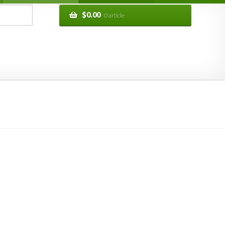
$
0.00
0 article