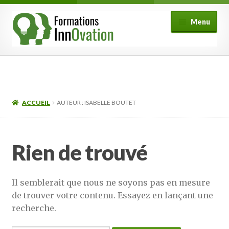
Aller
Aller
Menu
à
au
la
contenu
navigation
Formations
Fonctionnement
ACCUEIL
AUTEUR : ISABELLE BOUTET
Ouvrir
Mon compte
le
menu
FAQ
Rien de trouvé
enfant
Contact
Il semblerait que nous ne soyons pas en mesure
de trouver votre contenu. Essayez en lançant une
recherche.