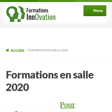
Aller
Aller
Menu
à
au
la
contenu
navigation
Formations
Fonctionnement
ACCUEIL
FORMATIONS EN SALLE 2020
Ouvrir
Mon compte
le
menu
FAQ
Formations en salle
enfant
Contact
2020
Pour