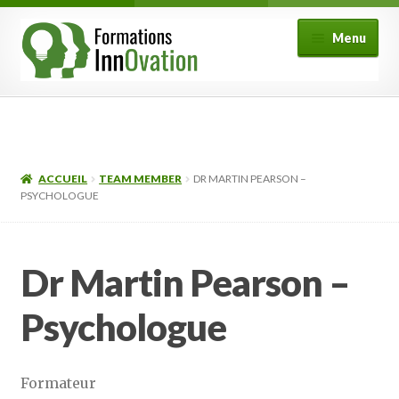
Aller
Aller
Menu
à
au
la
contenu
navigation
Formations
Fonctionnement
ACCUEIL
TEAM MEMBER
DR MARTIN PEARSON –
Ouvrir
PSYCHOLOGUE
Mon compte
le
menu
FAQ
enfant
Dr Martin Pearson –
Contact
Psychologue
Formateur