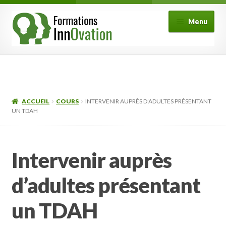
Aller
Aller
Menu
à
au
la
contenu
navigation
Formations
Fonctionnement
ACCUEIL
COURS
INTERVENIR AUPRÈS D’ADULTES PRÉSENTANT
Ouvrir
UN TDAH
Mon compte
le
menu
FAQ
enfant
Intervenir auprès
Contact
d’adultes présentant
un TDAH