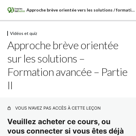
Approche brève orientée vers les solutions / formation avancée
Vidéos et quiz
Vidéos et quiz
Approche brève orientée
Approche brève orientée vers les solutions – Formation
sur les solutions –
avancée – Partie I
Approche brève orientée sur les solutions – Formation
Formation avancée – Partie
avancée – Partie II
II
Approche brève orientée vers les solutions – Formation
avancée – Partie III
Approche brève orientée vers les solutions – Formation
avancée – Partie IV
VOUS N’AVEZ PAS ACCÈS À CETTE LEÇON
Approche brève orientée vers les solutions – Formation
Veuillez acheter ce cours, ou
avancée – Partie V
vous connecter si vous êtes déjà