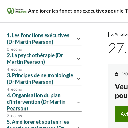
Améliorer les fonctions exécutives pour le 
5. Amélio
1. Les fonctions exécutives
(Dr Martin Pearson)
27.
6 leçons
2. La psychothérapie (Dr
Martin Pearson)
4 leçons
VO
3. Principes de neurobiologie
(Dr Martin Pearson)
Veu
4 leçons
pou
4. Organisation du plan
d'intervention (Dr Martin
Pearson)
Ach
2 leçons
5. Améliorer et soutenir les