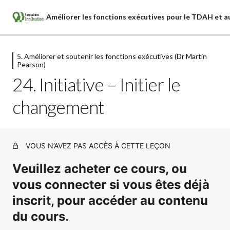
5. Améliorer et soutenir les fonctions exécutives (Dr Martin
1. Les fonctions exécutives (Dr Martin
Pearson)
Pearson)
24. Initiative – Initier le
6 leçons
2. La psychothérapie (Dr Martin
changement
Pearson)
4 leçons
3. Principes de neurobiologie (Dr Martin
VOUS N’AVEZ PAS ACCÈS À CETTE LEÇON
Pearson)
Veuillez acheter ce cours, ou
4 leçons
4. Organisation du plan d'intervention
vous connecter si vous êtes déjà
(Dr Martin Pearson)
inscrit, pour accéder au contenu
2 leçons
du cours.
5. Améliorer et soutenir les fonctions