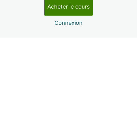
exécutives (Dr Martin Pearson)
Acheter le cours
29 leçons
6. Évaluation de la formation (Dr Martin
Connexion
Pearson)
Formulaire d'appréciation de la formation
Précédent
Suivant