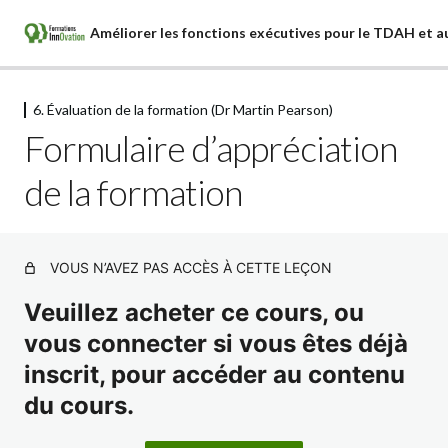
6. Évaluation de la formation (Dr Martin Pearson)
1. Les fonctions exécutives (Dr Martin
Formulaire d’appréciation
Pearson)
6 leçons
de la formation
2. La psychothérapie (Dr Martin
Pearson)
4 leçons
3. Principes de neurobiologie (Dr Martin
VOUS N’AVEZ PAS ACCÈS À CETTE LEÇON
Pearson)
Veuillez acheter ce cours, ou
4 leçons
vous connecter si vous êtes déjà
4. Organisation du plan d'intervention
inscrit, pour accéder au contenu
(Dr Martin Pearson)
du cours.
2 leçons
5. Améliorer et soutenir les fonctions