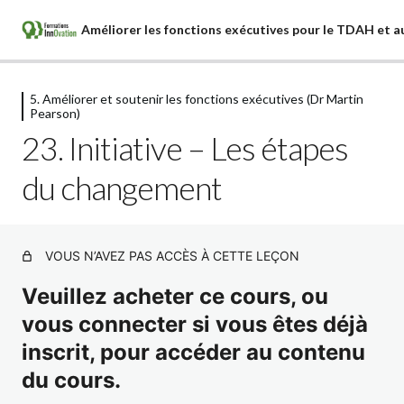
5. Améliorer et soutenir les fonctions exécutives (Dr Martin
1. Les fonctions exécutives (Dr Martin
Pearson)
Pearson)
23. Initiative – Les étapes
6 leçons
2. La psychothérapie (Dr Martin
du changement
Pearson)
4 leçons
3. Principes de neurobiologie (Dr Martin
VOUS N’AVEZ PAS ACCÈS À CETTE LEÇON
Pearson)
Veuillez acheter ce cours, ou
4 leçons
4. Organisation du plan d'intervention
vous connecter si vous êtes déjà
(Dr Martin Pearson)
inscrit, pour accéder au contenu
2 leçons
du cours.
5. Améliorer et soutenir les fonctions