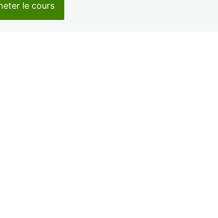
eter le cours
dent
Suivant