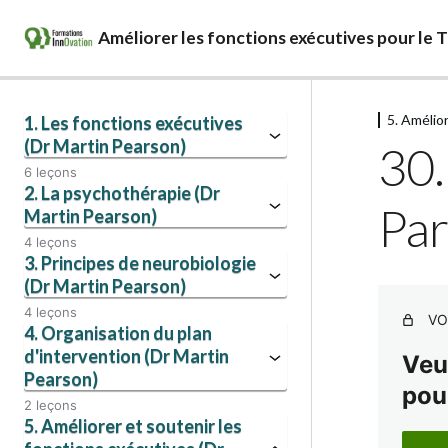
Améliorer les fonctions exécutives pour le 
5. Amélio
1. Les fonctions exécutives
(Dr Martin Pearson)
30.
6 leçons
2. La psychothérapie (Dr
Par
Martin Pearson)
4 leçons
3. Principes de neurobiologie
(Dr Martin Pearson)
4 leçons
VO
4. Organisation du plan
d'intervention (Dr Martin
Veu
Pearson)
pou
2 leçons
5. Améliorer et soutenir les